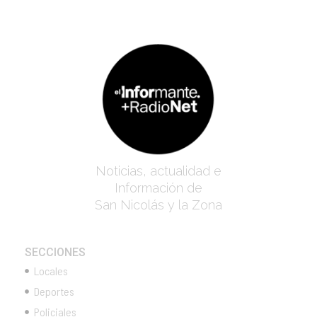
Noticias, actualidad e
Información de
San Nicolás y la Zona
SECCIONES
Locales
Deportes
Policiales