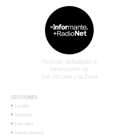
Noticias, actualidad e
Información de
San Nicolás y la Zona
SECCIONES
Locales
Deportes
Policiales
Interés General