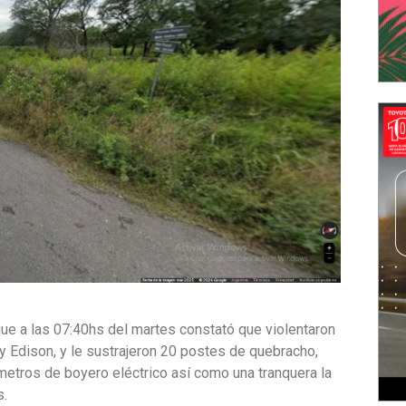
que a las 07:40hs del martes constató que violentaron
y Edison, y le sustrajeron 20 postes de quebracho,
etros de boyero eléctrico así como una tranquera la
s.