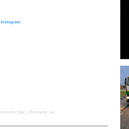
n Instagram
nformante (@el_informante_sn)