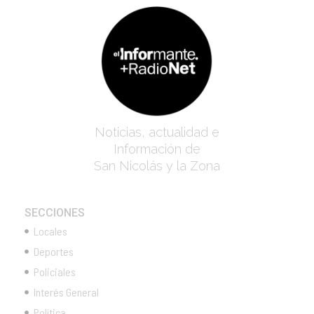
Noticias, actualidad e
Información de
San Nicolás y la Zona
SECCIONES
Locales
Deportes
Policiales
Interés General
Política