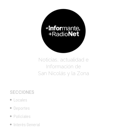
Noticias, actualidad e
Información de
San Nicolás y la Zona
SECCIONES
Locales
Deportes
Policiales
Interés General