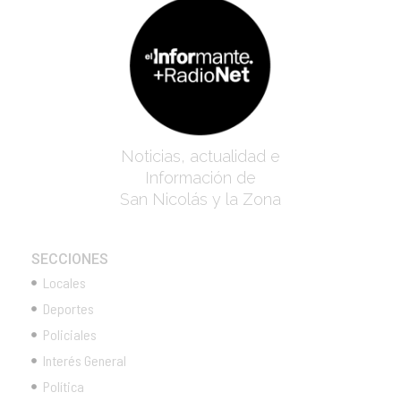
Noticias, actualidad e
Información de
San Nicolás y la Zona
SECCIONES
Locales
Deportes
Policiales
Interés General
Política