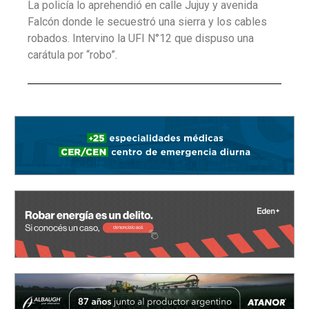
La policía lo aprehendió en calle Jujuy y avenida
Falcón donde le secuestró una sierra y los cables
robados. Intervino la UFI N°12 que dispuso una
carátula por “robo”.