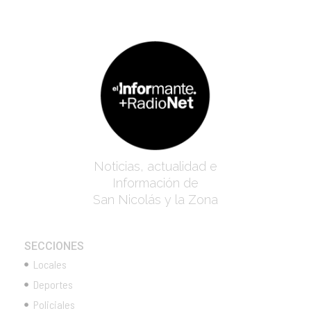
Noticias, actualidad e
Información de
San Nicolás y la Zona
SECCIONES
Locales
Deportes
Policiales