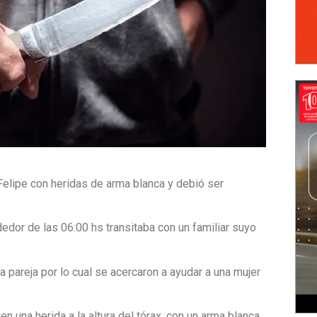
Felipe con heridas de arma blanca y debió ser
ededor de las 06:00 hs transitaba con un familiar suyo
a pareja por lo cual se acercaron a ayudar a una mujer
en una herida a la altura del tórax, con un arma blanca.